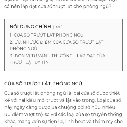
có nên lắp đặt cửa sổ trượt lật cho phòng ngủ?
NỘI DUNG CHÍNH
ẩn
1.
CỬA SỔ TRƯỢT LẬT PHÒNG NGỦ
2.
ƯU, NHƯỢC ĐIỂM CỦA CỬA SỔ TRƯỢT LẬT
PHÒNG NGỦ
3.
ĐƠN VỊ TƯ VẤN – THI CÔNG – LẮP ĐẶT CỬA
TRƯỢT LẬT UY TÍN
CỬA SỔ TRƯỢT LẬT PHÒNG NGỦ
Cửa sổ trượt lật phòng ngủ là loại cửa sổ được thiết
kế với hai kiểu mở: trượt và lật vào trong. Loại cửa sổ
này ngày càng được ưa chuộng bởi sở hữu nhiều
ưu điểm vượt trội so với các loại cửa sổ truyền thống
khác, mang đến sự tiện lợi, linh hoạt và thẩm mỹ cho