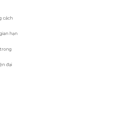
g cách
 gian hạn
 trong
ện đại