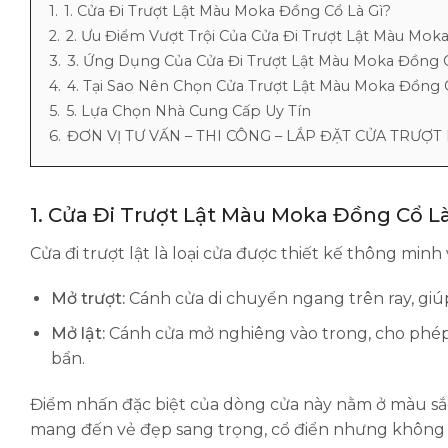
1.
1. Cửa Đi Trượt Lật Màu Moka Đồng Cổ Là Gì?
2.
2. Ưu Điểm Vượt Trội Của Cửa Đi Trượt Lật Màu Mok
3.
3. Ứng Dụng Của Cửa Đi Trượt Lật Màu Moka Đồng 
4.
4. Tại Sao Nên Chọn Cửa Trượt Lật Màu Moka Đồng
5.
5. Lựa Chọn Nhà Cung Cấp Uy Tín
6.
ĐƠN VỊ TƯ VẤN – THI CÔNG – LẮP ĐẶT CỬA TRƯỢT 
1. Cửa Đi Trượt Lật Màu Moka Đồng Cổ Là
Cửa đi trượt lật là loại cửa được thiết kế thông minh v
Mở trượt:
Cánh cửa di chuyển ngang trên ray, giú
Mở lật:
Cánh cửa mở nghiêng vào trong, cho phép 
bẩn.
Điểm nhấn đặc biệt của dòng cửa này nằm ở màu sắ
mang đến vẻ đẹp sang trọng, cổ điển nhưng không 