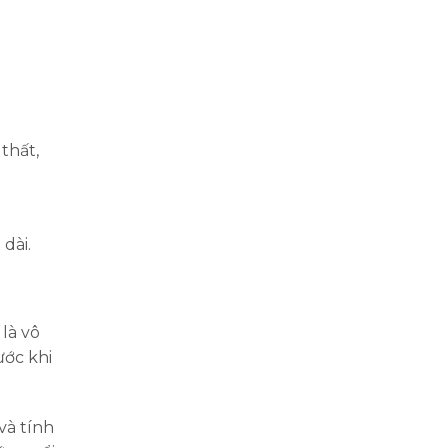
thất,
dài.
là vô
ước khi
và tính