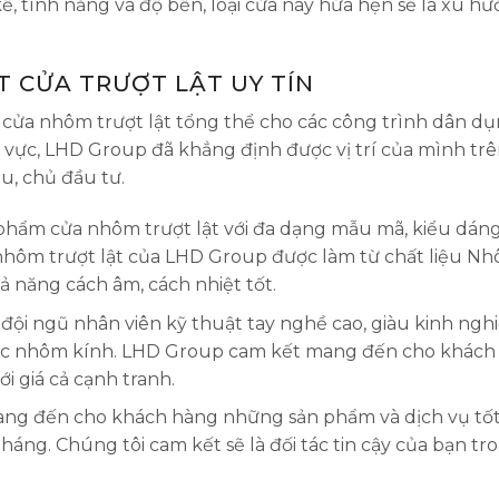
kế, tính năng và độ bền, loại cửa này hứa hẹn sẽ là xu hư
ẶT CỬA TRƯỢT LẬT UY TÍN
 cửa nhôm trượt lật tổng thể cho các công trình dân dụ
 vực, LHD Group đã khẳng định được vị trí của mình trê
u, chủ đầu tư.
phẩm cửa nhôm trượt lật với đa dạng mẫu mã, kiểu dán
nhôm trượt lật của LHD Group được làm từ chất liệu N
ả năng cách âm, cách nhiệt tốt.
ội ngũ nhân viên kỹ thuật tay nghề cao, giàu kinh ngh
vực nhôm kính. LHD Group cam kết mang đến cho khách
i giá cả cạnh tranh.
ang đến cho khách hàng những sản phẩm và dịch vụ tốt
 tháng. Chúng tôi cam kết sẽ là đối tác tin cậy của bạn tr