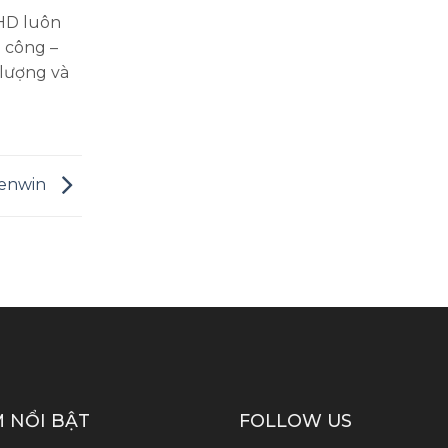
LHD luôn
 công –
 lượng và
Kenwin
 NỔI BẬT
FOLLOW US