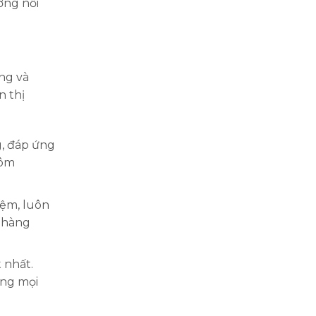
ớng nổi
ng và
n thị
g, đáp ứng
hôm
iệm, luôn
 hàng
 nhất.
ong mọi