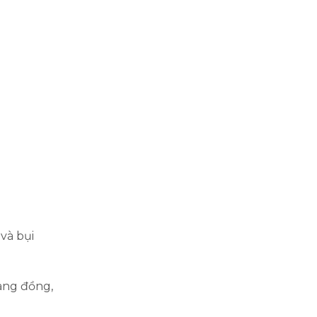
và bụi
àng đồng,