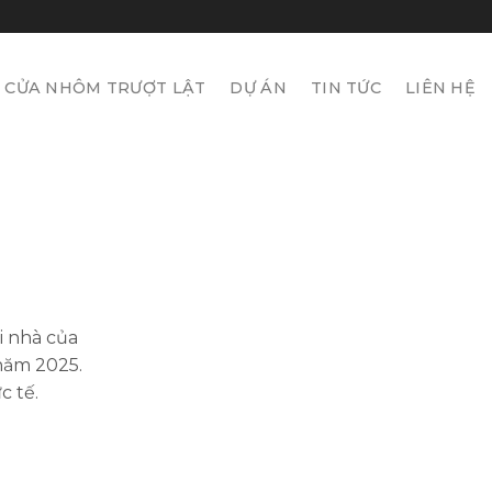
Á CỬA NHÔM TRƯỢT LẬT
DỰ ÁN
TIN TỨC
LIÊN HỆ
i nhà của
 năm 2025.
c tế.