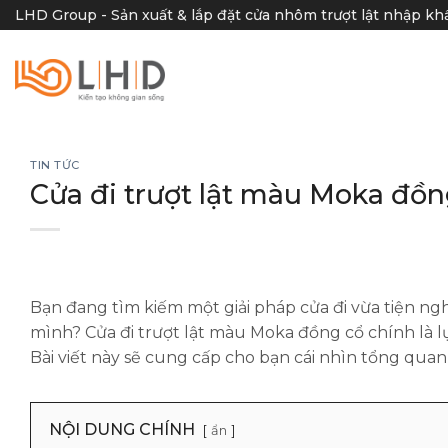
Skip
LHD Group - Sản xuất & lắp đặt cửa nhôm trượt lật nhập k
to
content
TIN TỨC
Cửa đi trượt lật màu Moka đồn
Bạn đang tìm kiếm một giải pháp cửa đi vừa tiện n
mình? Cửa đi trượt lật màu Moka đồng cổ chính là l
Bài viết này sẽ cung cấp cho bạn cái nhìn tổng quan 
NỘI DUNG CHÍNH
ẩn