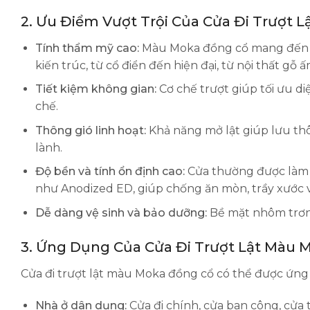
2. Ưu Điểm Vượt Trội Của Cửa Đi Trượt 
Tính thẩm mỹ cao:
Màu Moka đồng cổ mang đến vẻ
kiến trúc, từ cổ điển đến hiện đại, từ nội thất gỗ 
Tiết kiệm không gian:
Cơ chế trượt giúp tối ưu d
chế.
Thông gió linh hoạt:
Khả năng mở lật giúp lưu th
lành.
Độ bền và tính ổn định cao:
Cửa thường được làm t
như Anodized ED, giúp chống ăn mòn, trầy xước 
Dễ dàng vệ sinh và bảo dưỡng:
Bề mặt nhôm trơn 
3. Ứng Dụng Của Cửa Đi Trượt Lật Màu
Cửa đi trượt lật màu Moka đồng cổ có thể được ứng
Nhà ở dân dụng:
Cửa đi chính, cửa ban công, cử