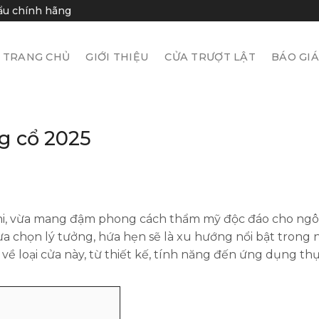
hẩu chính hãng
TRANG CHỦ
GIỚI THIỆU
CỬA TRƯỢT LẬT
BÁO GI
g cổ 2025
ghi, vừa mang đậm phong cách thẩm mỹ độc đáo cho ngô
ựa chọn lý tưởng, hứa hẹn sẽ là xu hướng nổi bật trong
về loại cửa này, từ thiết kế, tính năng đến ứng dụng thự