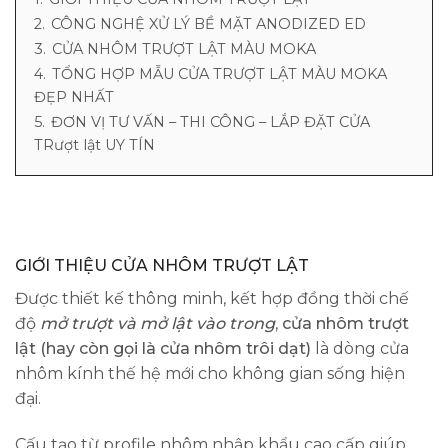
2.
CÔNG NGHỆ XỬ LÝ BỀ MẶT ANODIZED ED
3.
CỬA NHÔM TRƯỢT LẬT MÀU MOKA
4.
TỔNG HỢP MẪU CỬA TRƯỢT LẬT MÀU MOKA
ĐẸP NHẤT
5.
ĐƠN VỊ TƯ VẤN – THI CÔNG – LẮP ĐẶT CỬA
TRượt lật UY TÍN
GIỚI THIỆU CỬA NHÔM TRƯỢT LẬT
Được thiết kế thông minh, kết hợp đồng thời chế
độ
mở trượt và mở lật vào trong
,
cửa nhôm trượt
lật (hay còn gọi là cửa nhôm trôi dạt)
là dòng cửa
nhôm kính thế hệ mới cho không gian sống hiện
đại.
Cấu tạo từ profile nhôm nhập khẩu cao cấp giúp