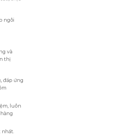
o ngôi
ng và
n thị
g, đáp ứng
hôm
iệm, luôn
 hàng
 nhất.