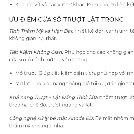
Keo, ốc, vít và các vật tư khác: Đảm bảo độ liên k
ƯU ĐIỂM CỬA SỔ TRƯỢT LẬT TRONG
Tính Thẩm Mỹ và Hiện Đại:
Thiết kế đơn cánh tinh t
không gian nội thất.
Tiết Kiệm Không Gian:
Phù hợp cho các không gian hạ
cửa sổ có cánh mở truyền thống.
Mở trượt: Giúp tiết kiệm diện tích, phù hợp với 
Mở lật: Tạo khả năng thông gió tối ưu, đón gió tự
Khả năng Trượt – Lật Đồng Thời:
Cửa nhôm trượt lật
theo hai chế độ: trượt ngang và lật.
Công nghệ xử lý bề mặt Anode ED:
Bề mặt nhôm màu
thẩm mỹ cho ngôi nhà.