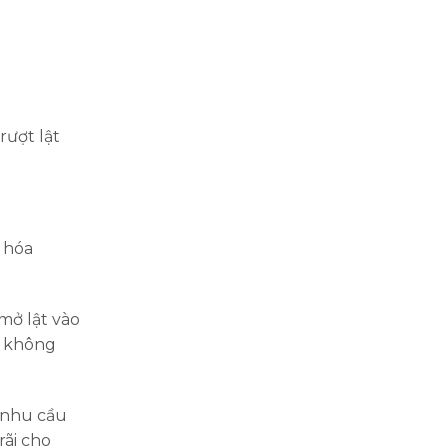
rượt lật
 hóa
mở lật vào
g không
o nhu cầu
rãi cho