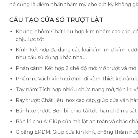
nó cũng là điểm nhấn thẩm mỹ cho bất kỳ không gi
CẤU TẠO CỬA SỔ TRƯỢT LẬT
Khung nhôm: Chất liệu hợp kim nhôm cao cấp, c
chịu lực tốt.
Kính: Kết hợp đa dạng các loại kính như kính cườ
nhu cầu sử dụng khác nhau.
Phần cánh: Kết hợp 2 chế độ mở: Mở trượt và mở l
Phần fix: Vách kính cố định đi kèm. thiết kế nằm
Tay nắm: Tích hợp nhiều chức năng mở, tiện lợi v
Ray trượt: Chất liệu inox cao cấp, giúp cửa vận h
Bánh xe trượt: Bền bỉ, chịu tải tốt, hạn chế ma sát
Bản lề chữ A: Giúp cửa mở lật an toàn và chắc chắ
Gioăng EPDM: Giúp cửa kín khít, chống thấm nướ