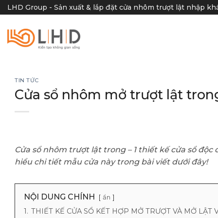
Skip
LHD Group - Sản xuất & lắp đặt cửa nhôm trượt lật nhập k
to
content
TIN TỨC
Cửa sổ nhôm mở trượt lật tron
Cửa sổ nhôm trượt lật trong – 1 thiết kế cửa sổ độc 
hiểu chi tiết mẫu cửa này trong bài viết dưới đây!
NỘI DUNG CHÍNH
ẩn
1.
THIẾT KẾ CỬA SỔ KẾT HỢP MỞ TRƯỢT VÀ MỞ LẬT