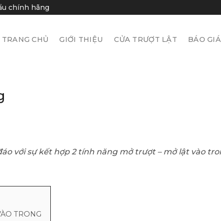
hẩu chính hãng
TRANG CHỦ
GIỚI THIỆU
CỬA TRƯỢT LẬT
BÁO GI
g
đáo với sự kết hợp 2 tính năng mở trượt – mở lật vào tro
 VÀO TRONG