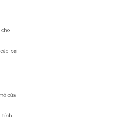
i cho
các loại
 mở cửa
 tính