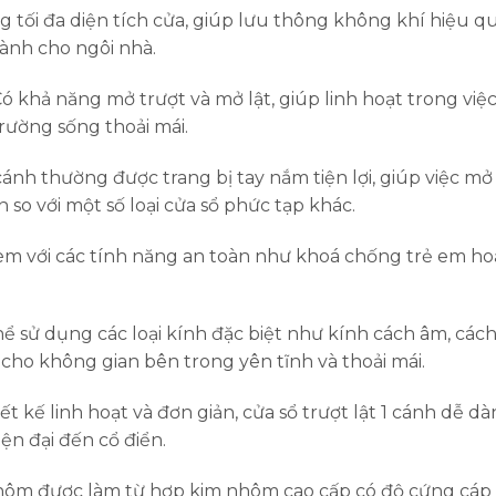
 tối đa diện tích cửa, giúp lưu thông không khí hiệu quả
ành cho ngôi nhà.
ó khả năng mở trượt và mở lật, giúp linh hoạt trong việ
rường sống thoải mái.
 cánh thường được trang bị tay nắm tiện lợi, giúp việc m
so với một số loại cửa sổ phức tạp khác.
èm với các tính năng an toàn như khoá chống trẻ em ho
hể sử dụng các loại kính đặc biệt như kính cách âm, cách
 cho không gian bên trong yên tĩnh và thoải mái.
iết kế linh hoạt và đơn giản, cửa sổ trượt lật 1 cánh dễ dà
ện đại đến cổ điển.
ôm được làm từ hợp kim nhôm cao cấp có độ cứng cáp 