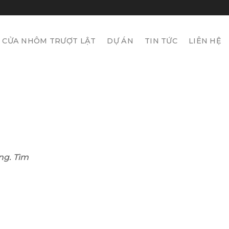
Á CỬA NHÔM TRƯỢT LẬT
DỰ ÁN
TIN TỨC
LIÊN HỆ
ng. Tìm