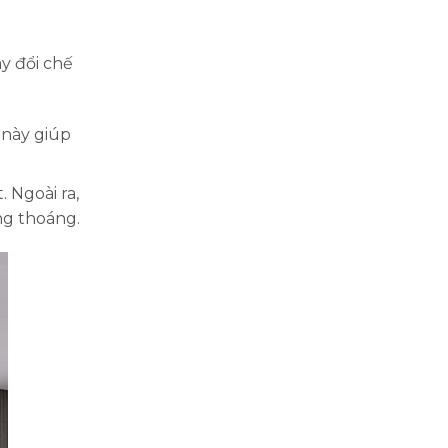
ay đổi chế
 này giúp
 Ngoài ra,
ng thoáng.