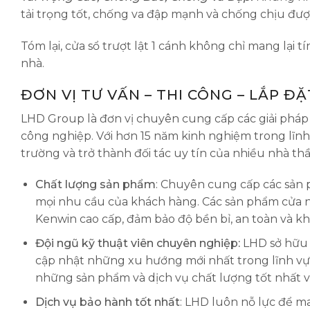
tải trọng tốt, chống va đập mạnh và chống chịu đượ
Tóm lại, cửa sổ trượt lật 1 cánh không chỉ mang lại 
nhà.
ĐƠN VỊ TƯ VẤN – THI CÔNG – LẮP Đ
LHD Group là đơn vị chuyên cung cấp các giải pháp
công nghiệp. Với hơn 15 năm kinh nghiệm trong lĩnh
trường và trở thành đối tác uy tín của nhiều nhà thầ
Chất lượng sản phẩm
: Chuyên cung cấp các sản 
mọi nhu cầu của khách hàng. Các sản phẩm cửa 
Kenwin cao cấp, đảm bảo độ bền bỉ, an toàn và kh
Đội ngũ kỹ thuật viên chuyên nghiệp:
LHD sở hữu đ
cập nhật những xu hướng mới nhất trong lĩnh 
những sản phẩm và dịch vụ chất lượng tốt nhất vớ
Dịch vụ bảo hành tốt nhất
: LHD luôn nỗ lực để m