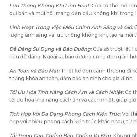
Lưu Thông Không Khí Linh Hoạt:
Cửa có thể mở rộng
bụi bẩn và mùi hôi, mang đến bầu không khí trong l
Linh Hoạt Trong Việc Điều Chỉnh Ánh Sáng và Gió:
C
lượng ánh sáng và lưu thông không khí, tạo ra môi t
Dễ Dàng Sử Dụng và Bảo Dưỡng:
Cửa sổ trượt lật 1
nên dễ dàng. Ngoài ra, bảo dưỡng cũng đơn giản hơn 
An Toàn và Bảo Mật:
Thiết kế đơn cánh thường đi k
thống khóa an toàn, đảm bảo an ninh cho gia đình.
Tối Ưu Hóa Tính Năng Cách Âm và Cách Nhiệt:
Có t
tối ưu hóa khả năng cách âm và cách nhiệt, giúp giữ
Tích Hợp Với Đa Dạng Phong Cách Kiến Trúc:
Với th
hợp với nhiều phong cách kiến trúc khác nhau, từ hi
Tải Trọng Cao, Chống Bão, Chống Va Đập:
Khung nh