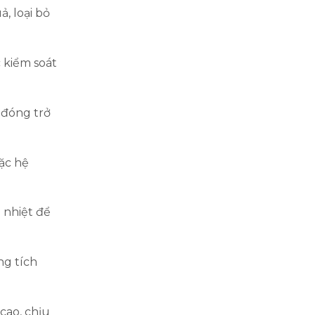
, loại bỏ
c kiểm soát
ở đóng trở
ặc hệ
 nhiệt để
ng tích
cao, chịu