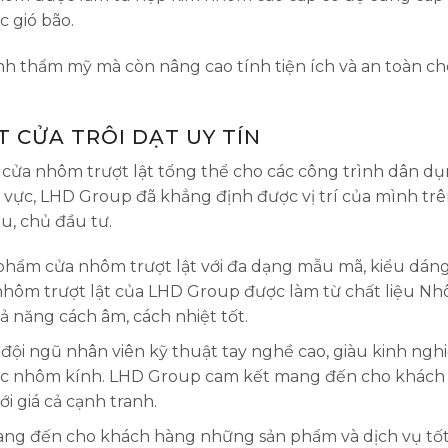
c gió bão.
tính thẩm mỹ mà còn nâng cao tính tiện ích và an toàn ch
ẶT CỬA TRÔI DẠT UY TÍN
 cửa nhôm trượt lật tổng thể cho các công trình dân dụ
 vực, LHD Group đã khẳng định được vị trí của mình trê
u, chủ đầu tư.
phẩm cửa nhôm trượt lật với đa dạng mẫu mã, kiểu dán
nhôm trượt lật của LHD Group được làm từ chất liệu N
ả năng cách âm, cách nhiệt tốt.
ội ngũ nhân viên kỹ thuật tay nghề cao, giàu kinh ngh
vực nhôm kính. LHD Group cam kết mang đến cho khách
i giá cả cạnh tranh.
ang đến cho khách hàng những sản phẩm và dịch vụ tốt