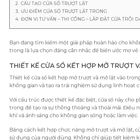
2.
CẤU TẠO CỬA SỔ TRƯỢT LẬT
3.
ƯU ĐIỂM CỬA SỔ TRƯỢT LẬT TRONG
4.
ĐƠN VỊ TƯ VẤN – THI CÔNG – LẮP ĐẶT CỬA TRÔI D
Bạn đang tìm kiếm một giải pháp hoàn hảo cho khôn
trong là lựa chọn đáng cân nhắc để biến ước mơ về
THIẾT KẾ CỬA SỔ KẾT HỢP MỞ TRƯỢT 
Thiết kế cửa sổ kết hợp mở trượt và mở lật vào tro
không gian và tạo ra trải nghiệm sử dụng linh hoạt 
Với cấu trúc được thiết kế đặc biệt, cửa sổ này cho
trong để tạo ra sự thông thoáng và thoải mái. Điều 
khí và ánh sáng cho không gian sống hoặc làm việc.
Bằng cách kết hợp chức năng mở trượt và mở lật, cử
sử dụng của người dùng. Không chỉ giúp tiết kiệm kh