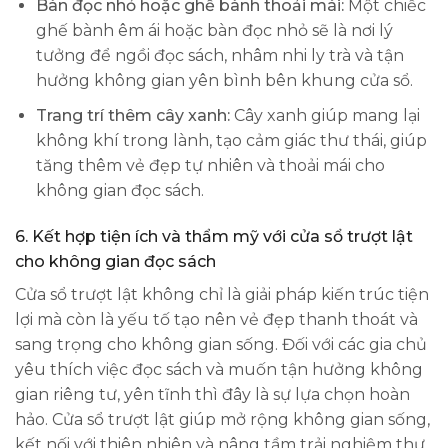
Bàn đọc nhỏ hoặc ghế bành thoải mái:
Một chiếc
ghế bành êm ái hoặc bàn đọc nhỏ sẽ là nơi lý
tưởng để ngồi đọc sách, nhâm nhi ly trà và tận
hưởng không gian yên bình bên khung cửa sổ.
Trang trí thêm cây xanh:
Cây xanh giúp mang lại
không khí trong lành, tạo cảm giác thư thái, giúp
tăng thêm vẻ đẹp tự nhiên và thoải mái cho
không gian đọc sách.
6.
Kết hợp tiện ích và thẩm mỹ với cửa sổ trượt lật
cho không gian đọc sách
Cửa sổ trượt lật không chỉ là giải pháp kiến trúc tiện
lợi mà còn là yếu tố tạo nên vẻ đẹp thanh thoát và
sang trọng cho không gian sống. Đối với các gia chủ
yêu thích việc đọc sách và muốn tận hưởng không
gian riêng tư, yên tĩnh thì đây là sự lựa chọn hoàn
hảo. Cửa sổ trượt lật giúp mở rộng không gian sống,
kết nối với thiên nhiên và nâng tầm trải nghiệm thư