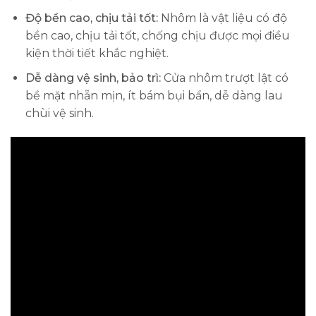
Độ bền cao, chịu tải tốt:
Nhôm là vật liệu có độ
bền cao, chịu tải tốt, chống chịu được mọi điều
kiện thời tiết khắc nghiệt.
Dễ dàng vệ sinh, bảo trì:
Cửa nhôm trượt lật có
bề mặt nhẵn mịn, ít bám bụi bẩn, dễ dàng lau
chùi vệ sinh.