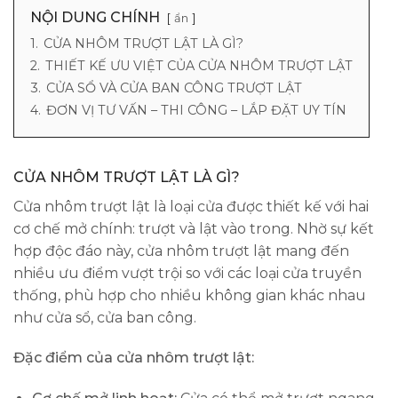
NỘI DUNG CHÍNH
ẩn
1.
CỬA NHÔM TRƯỢT LẬT LÀ GÌ?
2.
THIẾT KẾ ƯU VIỆT CỦA CỬA NHÔM TRƯỢT LẬT
3.
CỬA SỔ VÀ CỬA BAN CÔNG TRƯỢT LẬT
4.
ĐƠN VỊ TƯ VẤN – THI CÔNG – LẮP ĐẶT UY TÍN
CỬA NHÔM TRƯỢT LẬT LÀ GÌ?
Cửa nhôm trượt lật là loại cửa được thiết kế với hai
cơ chế mở chính: trượt và lật vào trong. Nhờ sự kết
hợp độc đáo này, cửa nhôm trượt lật mang đến
nhiều ưu điểm vượt trội so với các loại cửa truyền
thống, phù hợp cho nhiều không gian khác nhau
như cửa sổ, cửa ban công.
Đặc điểm của cửa nhôm trượt lật: