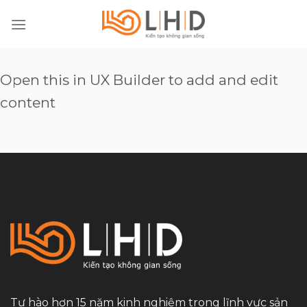
Skip
to
content
Open this in UX Builder to add and edit
content
Tự hào hơn 15 năm kinh nghiệm trong lĩnh vực sản