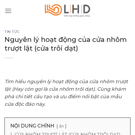
Skip
to
content
TIN TỨC
Nguyên lý hoạt động của cửa nhôm
trượt lật (cửa trôi dạt)
Tìm hiểu nguyên lý hoạt động của cửa nhôm trượt
lật (Hay còn gọi là cửa nhôm trôi dạt). Cùng khám
phá chi tiết cấu tạo và ưu điểm nổi bật của mẫu
cửa độc đáo này.
NỘI DUNG CHÍNH
ẩn
1.
CỬA NHÔM TRƯỢT LẬT (CỬA NHÔM TRÔI DẠT)