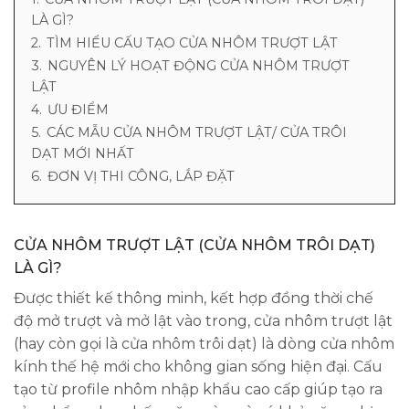
LÀ GÌ?
2.
TÌM HIỂU CẤU TẠO CỬA NHÔM TRƯỢT LẬT
3.
NGUYÊN LÝ HOẠT ĐỘNG CỬA NHÔM TRƯỢT
LẬT
4.
ƯU ĐIỂM
5.
CÁC MẪU CỬA NHÔM TRƯỢT LẬT/ CỬA TRÔI
DẠT MỚI NHẤT
6.
ĐƠN VỊ THI CÔNG, LẮP ĐẶT
CỬA NHÔM TRƯỢT LẬT (CỬA NHÔM TRÔI DẠT)
LÀ GÌ?
Được thiết kế thông minh, kết hợp đồng thời chế
độ mở trượt và mở lật vào trong, cửa nhôm trượt lật
(hay còn gọi là cửa nhôm trôi dạt) là dòng cửa nhôm
kính thế hệ mới cho không gian sống hiện đại. Cấu
tạo từ profile nhôm nhập khẩu cao cấp giúp tạo ra