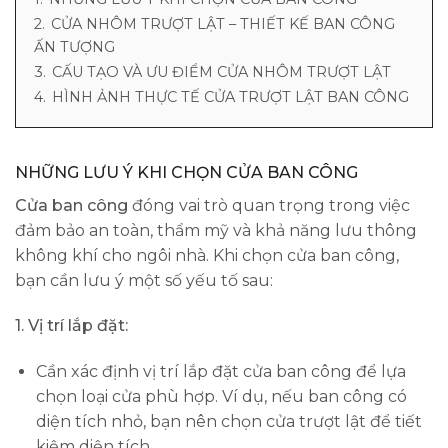
2.
CỬA NHÔM TRƯỢT LẬT – THIẾT KẾ BAN CÔNG
ẤN TƯỢNG
3.
CẤU TẠO VÀ ƯU ĐIỂM CỬA NHÔM TRƯỢT LẬT
4.
HÌNH ẢNH THỰC TẾ CỬA TRƯỢT LẬT BAN CÔNG
NHỮNG LƯU Ý KHI CHỌN CỬA BAN CÔNG
Cửa ban công
đóng vai trò quan trọng trong việc
đảm bảo an toàn, thẩm mỹ và khả năng lưu thông
không khí cho ngôi nhà. Khi chọn cửa ban công,
bạn cần lưu ý một số yếu tố sau:
1. Vị trí lắp đặt:
Cần xác định vị trí lắp đặt cửa ban công để lựa
chọn loại cửa phù hợp. Ví dụ, nếu ban công có
diện tích nhỏ, bạn nên chọn cửa trượt lật để tiết
kiệm diện tích.